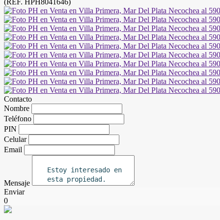
(REF. HPH8041646)
Contacto
Nombre
Teléfono
PIN
Celular
Email
Mensaje
Enviar
0