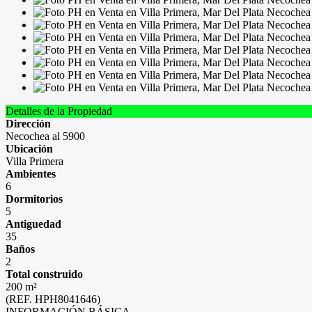
Detalles de la Propiedad
Dirección
Necochea al 5900
Ubicación
Villa Primera
Ambientes
6
Dormitorios
5
Antiguedad
35
Baños
2
Total construido
200 m²
(REF. HPH8041646)
INFORMACIÓN BÁSICA