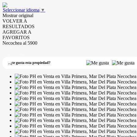
Seleccionar idioma
▼
Mostrar original
VOLVER A
RESULTADOS
AGREGAR A
FAVORITOS
Necochea al 5900
VENTA
USD96.900
,
¿te gusta esta propiedad?