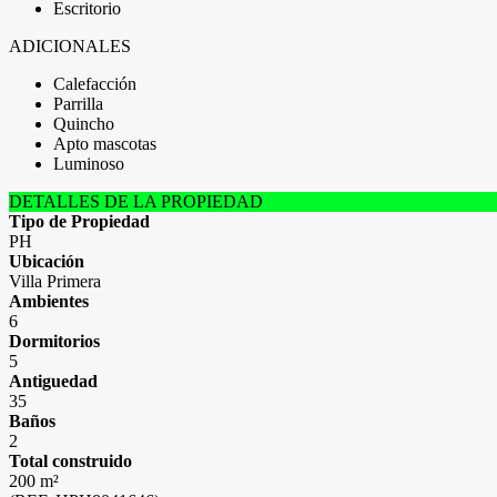
Escritorio
ADICIONALES
Calefacción
Parrilla
Quincho
Apto mascotas
Luminoso
DETALLES DE LA PROPIEDAD
Tipo de Propiedad
PH
Ubicación
Villa Primera
Ambientes
6
Dormitorios
5
Antiguedad
35
Baños
2
Total construido
200 m²