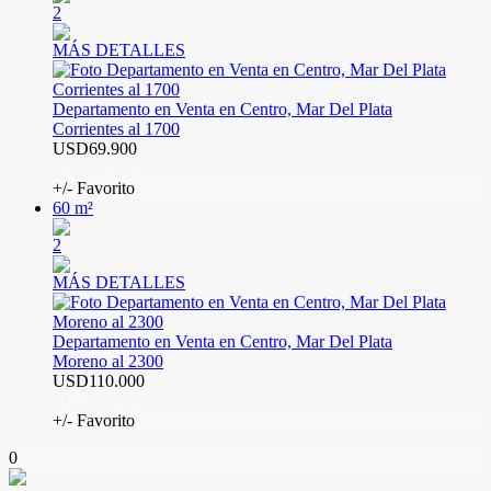
2
MÁS DETALLES
Departamento en Venta en Centro, Mar Del Plata
Corrientes al 1700
USD69.900
HAP7793583
+/- Favorito
60 m²
2
MÁS DETALLES
Departamento en Venta en Centro, Mar Del Plata
Moreno al 2300
USD110.000
HAP7772723
+/- Favorito
0