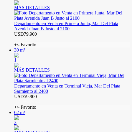
MÁS DETALLES
Departamento en Venta en Primera Junta, Mar Del Plata
Avenida Juan B Justo al 2100
USD79.900
HAP7863484
+/- Favorito
30 m²
1
MÁS DETALLES
Departamento en Venta en Terminal Vieja, Mar Del Plata
Sarmiento al 2400
USD59.900
HAP8485044
+/- Favorito
62 m²
3