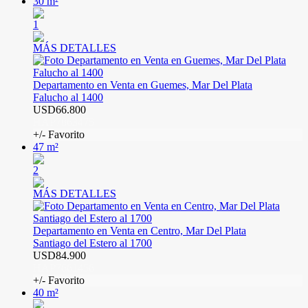
30 m²
1
MÁS DETALLES
Departamento en Venta en Guemes, Mar Del Plata
Falucho al 1400
USD66.800
HAP7863475
+/- Favorito
47 m²
2
MÁS DETALLES
Departamento en Venta en Centro, Mar Del Plata
Santiago del Estero al 1700
USD84.900
HAP7661456
+/- Favorito
40 m²