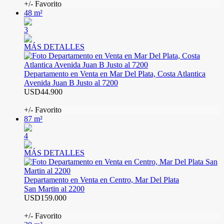
+/- Favorito
48 m²
3
MÁS DETALLES
Departamento en Venta en Mar Del Plata, Costa Atlantica
Avenida Juan B Justo al 7200
USD44.900
HAP7863501
+/- Favorito
87 m²
4
MÁS DETALLES
Departamento en Venta en Centro, Mar Del Plata
San Martin al 2200
USD159.000
HAP7938415
+/- Favorito